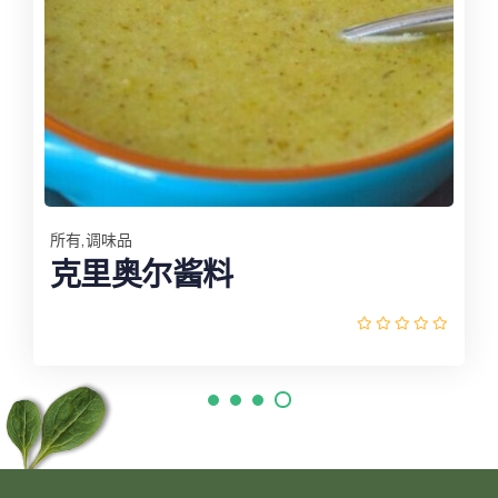
,
,
所有
调味品
所有
克里奥尔酱料
坦