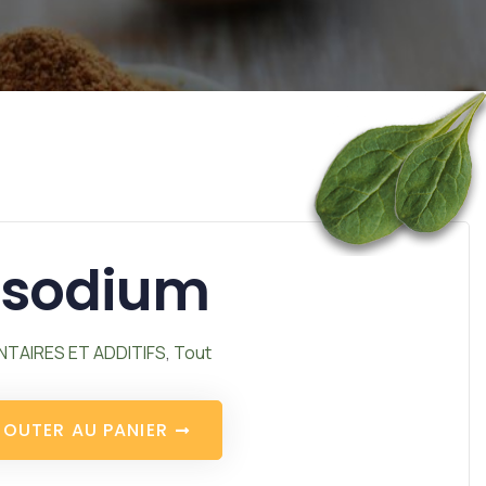
e sodium
NTAIRES ET ADDITIFS
,
Tout
J
O
U
T
E
R
A
U
P
A
N
I
E
R