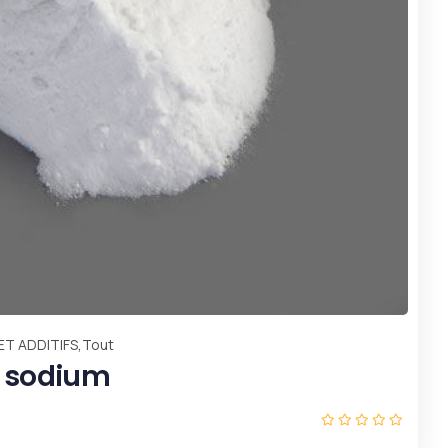
,
,
,
BES
Offre spéciale en espèces de juin
Tout
Uncategorized
s de piment paprika sans tiges