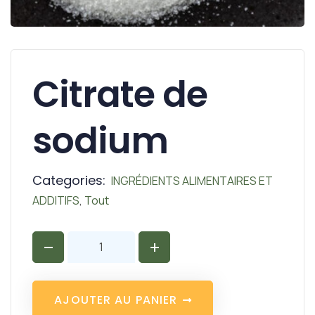
Citrate de
sodium
Categories:
INGRÉDIENTS ALIMENTAIRES ET
ADDITIFS
,
Tout
A
J
O
U
T
E
R
A
U
P
A
N
I
E
R