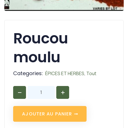
Roucou
moulu
Categories:
ÉPICES ET HERBES
,
Tout
A
J
O
U
T
E
R
A
U
P
A
N
I
E
R