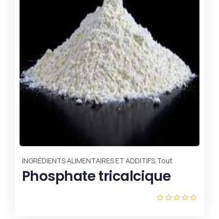
ÉP
jui
F
,
INGRÉDIENTS ALIMENTAIRES ET ADDITIFS
Tout
Phosphate tricalcique